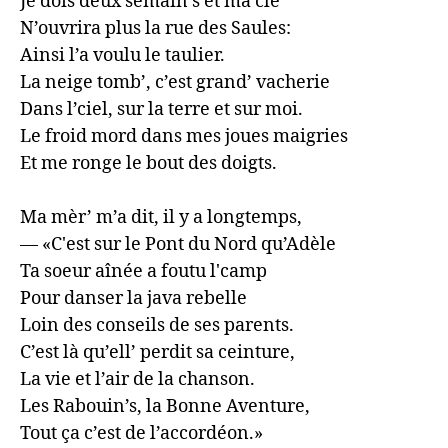
Je dois deux semain’s et ma clé

N’ouvrira plus la rue des Saules: 

Ainsi l’a voulu le taulier.

La neige tomb’, c’est grand’ vacherie 

Dans l’ciel, sur la terre et sur moi.

Le froid mord dans mes joues maigries 

Et me ronge le bout des doigts.

Ma mèr’ m’a dit, il y a longtemps,

— «C'est sur le Pont du Nord qu’Adèle 

Ta soeur aînée a foutu l'camp

Pour danser la java rebelle 

Loin des conseils de ses parents.

C’est là qu’ell’ perdit sa ceinture, 

La vie et l’air de la chanson.

Les Rabouin’s, la Bonne Aventure, 

Tout ça c’est de l’accordéon.»
