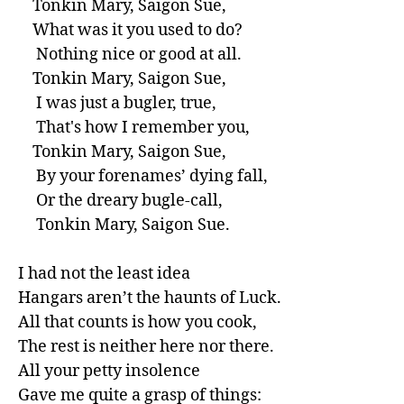
    Tonkin Mary, Saigon Sue,

    What was it you used to do?

     Nothing nice or good at all.

    Tonkin Mary, Saigon Sue,

     I was just a bugler, true,

     That's how I remember you,

    Tonkin Mary, Saigon Sue,

     By your forenames’ dying fall,

     Or the dreary bugle-call,

     Tonkin Mary, Saigon Sue.

I had not the least idea

Hangars aren’t the haunts of Luck.

All that counts is how you cook,

The rest is neither here nor there.

All your petty insolence

Gave me quite a grasp of things:
