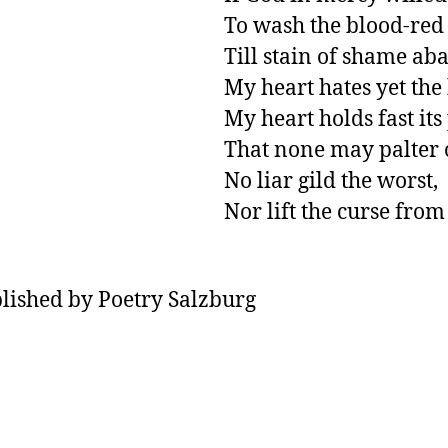
To wash the blood-red g
Till stain of shame abat
My heart hates yet the 
My heart holds fast its 
That none may palter o
No liar gild the worst,

Nor lift the curse from
lished by Poetry Salzburg