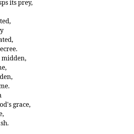
s its prey,



ted,

y

ated,

cree.

 midden,

e,

den,

me.

 

d's grace,

,

h.
