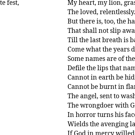
 fest,

My heart, my lion, grasp
The loved, relentlessly.
But there is, too, the ha
That shall not slip awa
Till the last breath is b
Come what the years de
Some names are of the
Defile the lips that nam
Cannot in earth be hid
Cannot be burnt in fla
The angel, sent to wash
The wrongdoer with Go
In horror turns his face
Wields the avenging las
If God in mercy willed
