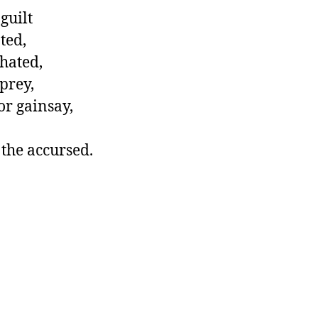
uilt

ed,

hated,

prey,

r gainsay,

 the accursed.