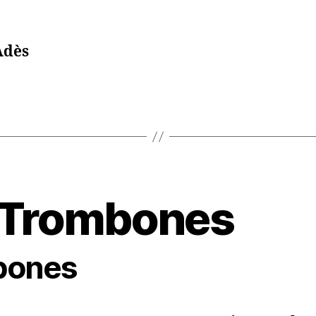
Adès
 Trombones
bones