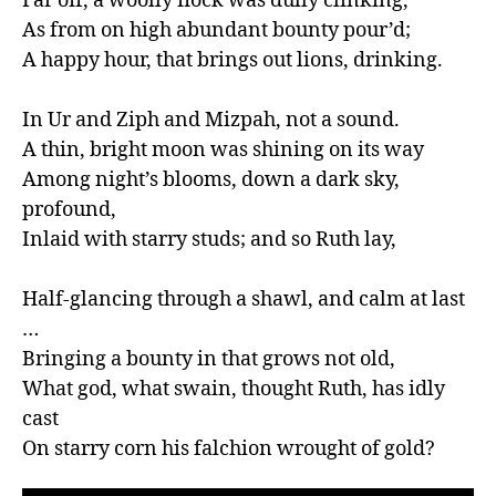
Far off, a woolly flock was dully clinking,

As from on high abundant bounty pour’d;

A happy hour, that brings out lions, drinking.

In Ur and Ziph and Mizpah, not a sound.

A thin, bright moon was shining on its way

Among night’s blooms, down a dark sky, 
profound,

Inlaid with starry studs; and so Ruth lay,

Half-glancing through a shawl, and calm at last 
…

Bringing a bounty in that grows not old,

What god, what swain, thought Ruth, has idly 
cast

On starry corn his falchion wrought of gold?