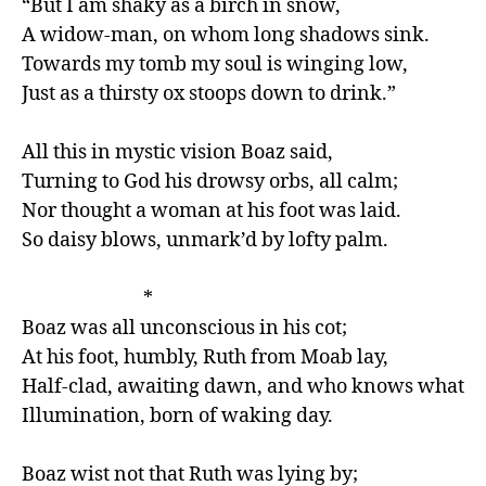
“But I am shaky as a birch in snow,

A widow-man, on whom long shadows sink.

Towards my tomb my soul is winging low,

Just as a thirsty ox stoops down to drink.”

All this in mystic vision Boaz said,

Turning to God his drowsy orbs, all calm;

Nor thought a woman at his foot was laid.

So daisy blows, unmark’d by lofty palm.

                            *

Boaz was all unconscious in his cot;

At his foot, humbly, Ruth from Moab lay,

Half-clad, awaiting dawn, and who knows what

Illumination, born of waking day.

Boaz wist not that Ruth was lying by;
