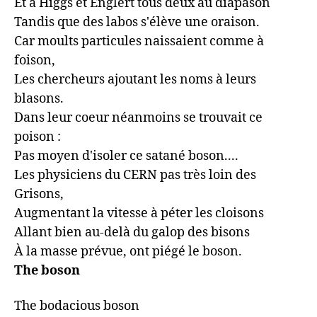
Et à Higgs et Englert tous deux au diapason

Tandis que des labos s'élève une oraison.

Car moults particules naissaient comme à 
foison,

Les chercheurs ajoutant les noms à leurs 
blasons.

Dans leur coeur néanmoins se trouvait ce 
poison :

Pas moyen d'isoler ce satané boson....

Les physiciens du CERN pas très loin des 
Grisons,

Augmentant la vitesse à péter les cloisons

Allant bien au-delà du galop des bisons

À la masse prévue, ont piégé le boson.
The boson
The bodacious boson
