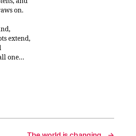
tens, and

aws on.

nd,

ts extend,



all one…
The world is changing
→