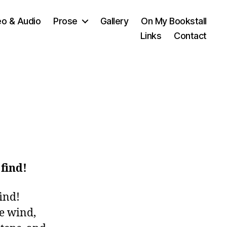
eo & Audio
Prose
Gallery
On My Bookstall
Links
Contact
 find!
ind!

e wind,
