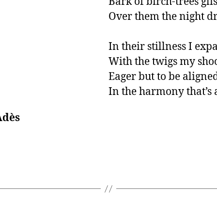
Bark of birch-trees glis
Over them the night dr
In their stillness I expa
With the twigs my shoo
Eager but to be aligned
In the harmony that’s 
Adès