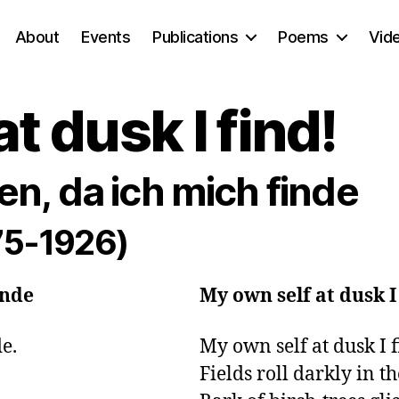
About
Events
Publications
Poems
Vid
t dusk I find!
en, da ich mich finde
875-1926)
inde
My own self at dusk I
.

My own self at dusk I f
Fields roll darkly in th