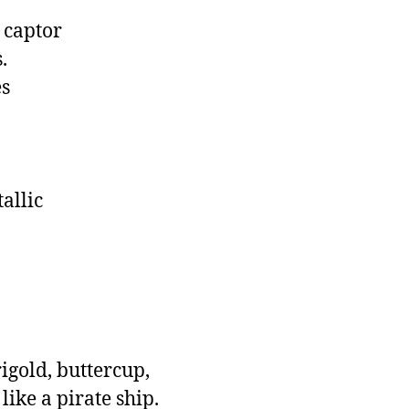
 captor



s

allic

gold, buttercup,

like a pirate ship.