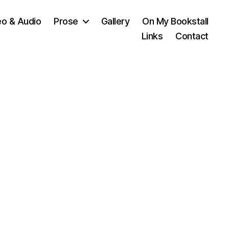
eo & Audio
Prose
Gallery
On My Bookstall
Links
Contact