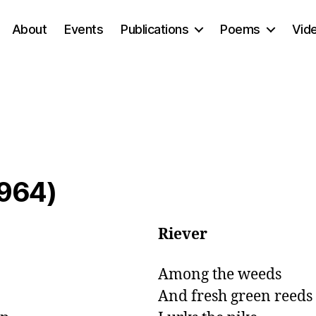
About
Events
Publications
Poems
Vid
1964)
Riever
Among the weeds

And fresh green reeds
