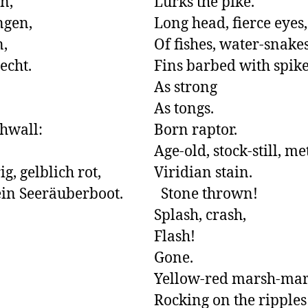
,

Lurks the pike.

gen,

Long head, fierce eyes,
,

Of fishes, water-snakes.
cht.

Fins barbed with spike
As strong

As tongs.

hwall:

Born raptor.

Age-old, stock-still, met
 gelblich rot,

Viridian stain. 

ein Seeräuberboot.
  Stone thrown! 

Splash, crash,

Flash! 

Gone.

Yellow-red marsh-mari
Rocking on the ripples 