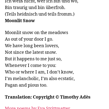
Ich weiß nicht, wer ich bin und wo,

Bin traurig und bin überfroh.

(Teils heidnisch und teils fromm.)
Moonlit Snow
Moonlit snow on the meadows

As out of your door I go.

We have long been lovers,

Not since the latest snow.

But it happens to me just so, 

Whenever I come to you:

Who or where I am, I don’t know,

I’m melancholic, I’m also ecstatic,

Pagan and pious too.
Translation: Copyright © Timothy Adès
More poems by Eva Strittmatter...