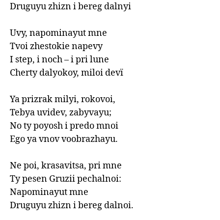
Druguyu zhizn i bereg dalnyi

Uvy, napominayut mne

Tvoi zhestokie napevy

I step, i noch – i pri lune

Cherty dalyokoy, miloi devï

Ya prizrak milyi, rokovoi, 

Tebya uvidev, zabyvayu; 

No ty poyosh i predo mnoi 

Ego ya vnov voobrazhayu. 

Ne poi, krasavitsa, pri mne

Ty pesen Gruzii pechalnoi:

Napominayut mne 

Druguyu zhizn i bereg dalnoi.
