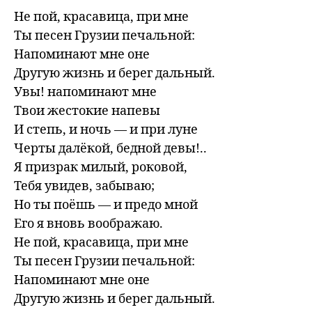
Не пой, красавица, при мне

Ты песен Грузии печальной:

Напоминают мне онe

Другую жизнь и берег дальный.

Увы! напоминают мне

Твои жестокие напевы

И степь, и ночь — и при луне

Черты далёкой, бедной девы!..

Я призрак милый, роковой,

Тебя увидев, забываю;

Но ты поёшь — и предо мной

Его я вновь воображаю.

Не пой, красавица, при мне

Ты песен Грузии печальной:

Напоминают мне оне
