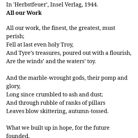
In 'Herbstfeuer', Insel Verlag, 1944. 
All our Work
All our work, the finest, the greatest, must 
perish;

Fell at last even holy Troy,

And Tyre’s treasures, poured out with a flourish,

Are the winds’ and the waters’ toy.

And the marble-wrought gods, their pomp and 
glory,

Long since crumbled to ash and dust;

And through rubble of ranks of pillars

Leaves blow skittering, autumn-tossed.

What we built up in hope, for the future 
founded,
