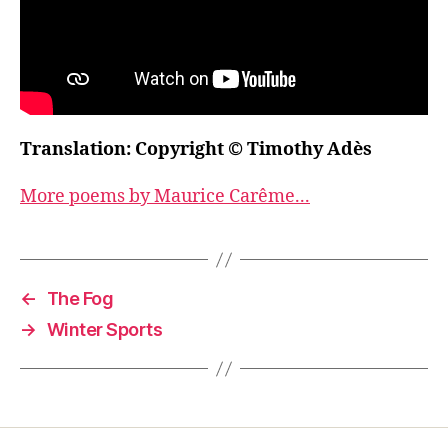
Translation: Copyright © Timothy Adès
More poems by Maurice Carême...
←
The Fog
→
Winter Sports