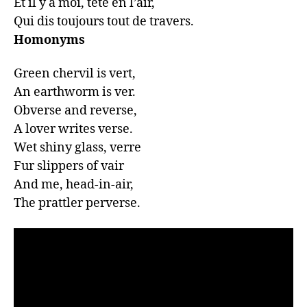
Et il y a moi, tête en l’air,

Qui dis toujours tout de travers.
Homonyms
Green chervil is vert,

An earthworm is ver.

Obverse and reverse,

A lover writes verse.

Wet shiny glass, verre

Fur slippers of vair

And me, head-in-air,

The prattler perverse.