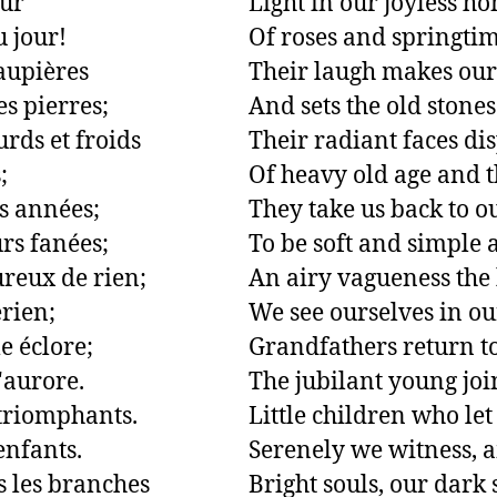
ur

Light in our joyless ho
 jour!

Of roses and springtim
aupières

Their laugh makes our 
es pierres;

And sets the old stones
rds et froids

Their radiant faces disp


Of heavy old age and t
 années;

They take us back to our
rs fanées;

To be soft and simple 
reux de rien;

An airy vagueness the b
rien;

We see ourselves in ou
 éclore;

Grandfathers return to
'aurore.

The jubilant young joi
triomphants.

Little children who let u
nfants.

Serenely we witness, a
 les branches

Bright souls, our dark s