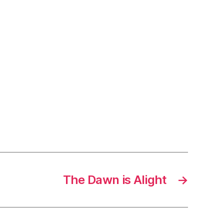
The Dawn is Alight
→