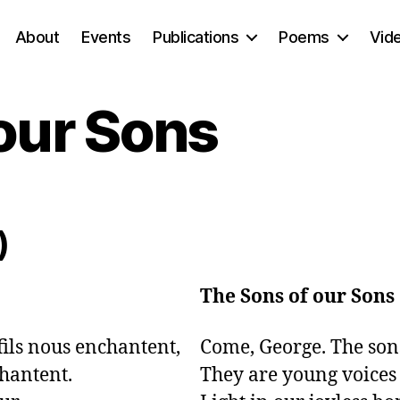
About
Events
Publications
Poems
Vid
our Sons
)
The Sons of our Sons
fils nous enchantent,

Come, George. The sons
hantent.

They are young voices 