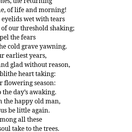
mes, the returning

e, of life and morning!

eyelids wet with tears

 of our threshold shaking;

el the fears

he cold grave yawning.

 earliest years,

and glad without reason,

lithe heart taking:

r flowering season:

 the day’s awaking.

n the happy old man,

s be little again.

mong all these

oul take to the trees.