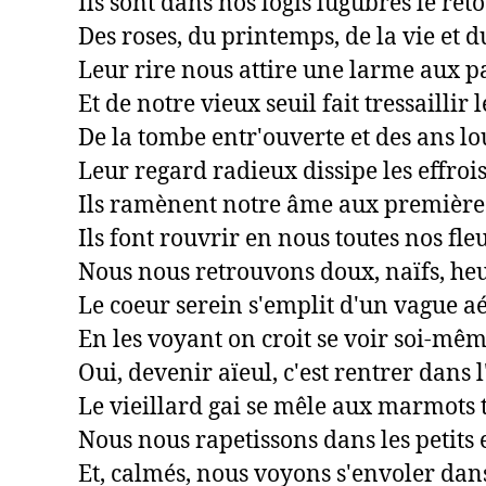
Ils sont dans nos logis lugubres le reto
Des roses, du printemps, de la vie et du
Leur rire nous attire une larme aux p
Et de notre vieux seuil fait tressaillir l
De la tombe entr'ouverte et des ans lou
Leur regard radieux dissipe les effrois;
Ils ramènent notre âme aux premières
Ils font rouvrir en nous toutes nos fleu
Nous nous retrouvons doux, naïfs, heu
Le coeur serein s'emplit d'un vague aé
En les voyant on croit se voir soi-même
Oui, devenir aïeul, c'est rentrer dans l
Le vieillard gai se mêle aux marmots 
Nous nous rapetissons dans les petits e
Et, calmés, nous voyons s'envoler dans