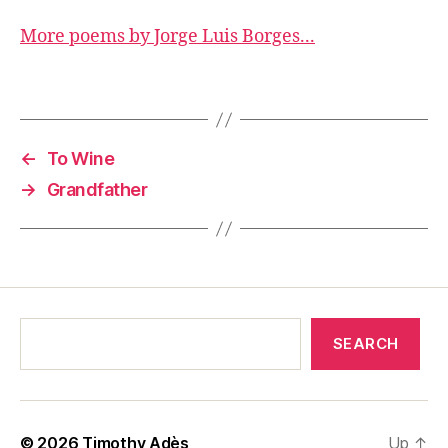
More poems by Jorge Luis Borges...
←
To Wine
→
Grandfather
SEARCH
© 2026
Timothy Adès
Up
↑