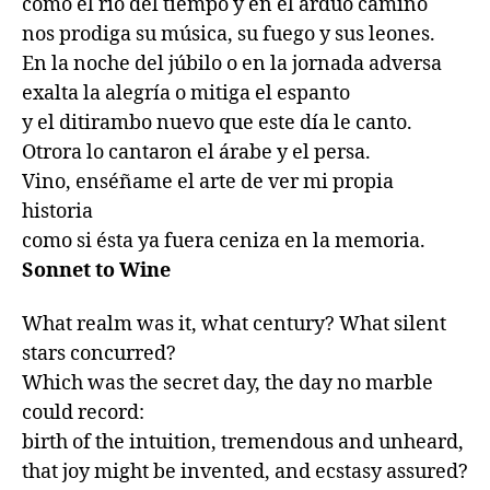
como el río del tiempo y en el arduo camino

nos prodiga su música, su fuego y sus leones.

En la noche del júbilo o en la jornada adversa

exalta la alegría o mitiga el espanto

y el ditirambo nuevo que este día le canto.

Otrora lo cantaron el árabe y el persa.

Vino, enséñame el arte de ver mi propia 
historia

como si ésta ya fuera ceniza en la memoria.
Sonnet to Wine
What realm was it, what century? What silent 
stars concurred?

Which was the secret day, the day no marble 
could record:

birth of the intuition, tremendous and unheard,

that joy might be invented, and ecstasy assured?
