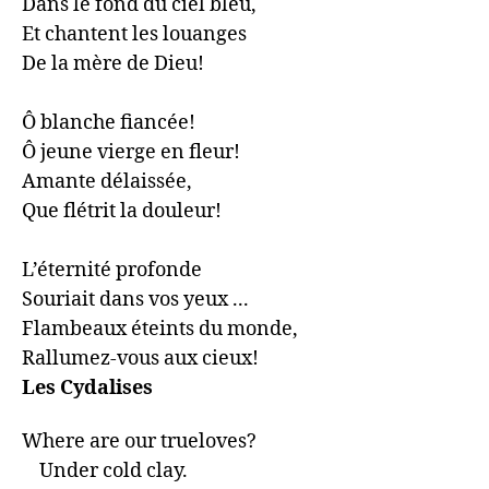
Dans le fond du ciel bleu,

Et chantent les louanges

De la mère de Dieu!

Ô blanche fiancée!

Ô jeune vierge en fleur!

Amante délaissée,

Que flétrit la douleur!

L’éternité profonde

Souriait dans vos yeux ...

Flambeaux éteints du monde,

Rallumez-vous aux cieux!
Les Cydalises
Where are our trueloves?

    Under cold clay.
