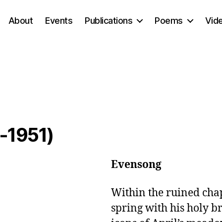
About
Events
Publications
Poems
Vid
-1951)
Evensong
Within the ruined chape
spring with his holy b