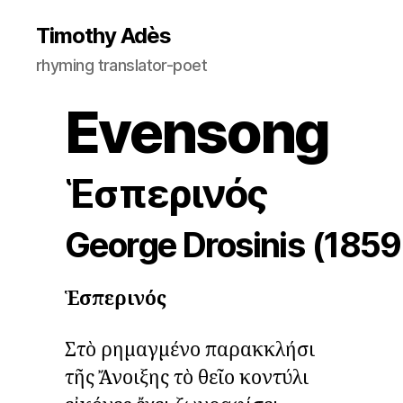
Timothy Adès
rhyming translator-poet
Evensong
Ἑσπερινός
George Drosinis (1859
Ἑσπερινός
Στὸ ρημαγμένο παρακκλήσι

τῆς Ἄνοιξης τὸ θεῖο κοντύλι
