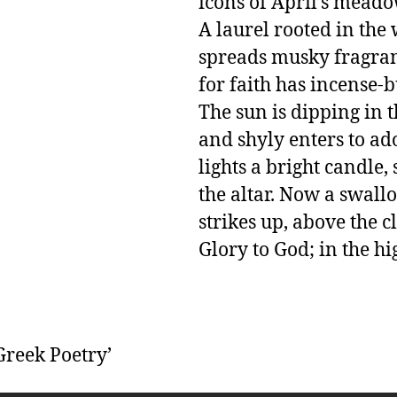
icons of April’s meado
A laurel rooted in the w
spreads musky fragranc
for faith has incense-
The sun is dipping in t
and shyly enters to ado
lights a bright candle, 
the altar. Now a swallo
strikes up, above the cl
Glory to God; in the hi
Greek Poetry’