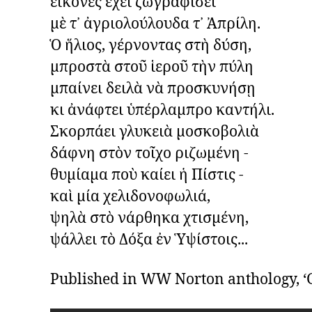
εἰκόνες ἔχει ζωγραφίσει

μὲ τ᾿ ἀγριολούλουδα τ᾿ Ἀπρίλη.

Ὁ ἥλιος, γέρνοντας στὴ δύση,

μπροστὰ στοῦ ἱεροῦ τὴν πύλη

μπαίνει δειλὰ νὰ προσκυνήσῃ

κι ἀνάφτει ὑπέρλαμπρο καντήλι.

Σκορπάει γλυκειὰ μοσκοβολιὰ

δάφνη στὸν τοῖχο ριζωμένη -

θυμίαμα ποὺ καίει ἡ Πίστις -

καὶ μία χελιδονοφωλιά,

ψηλὰ στὸ νάρθηκα χτισμένη,

ψάλλει τὸ Δόξα ἐν Ὑψίστοις...
Published in WW Norton anthology, ‘