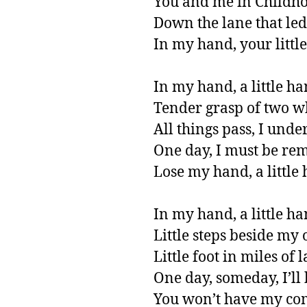
You and me in Childho
Down the lane that led 
In my hand, your little
In my hand, a little han
Tender grasp of two wh
All things pass, I under
One day, I must be rem
Lose my hand, a little 
In my hand, a little ha
Little steps beside my 
Little foot in miles of l
One day, someday, I’ll 
You won’t have my co