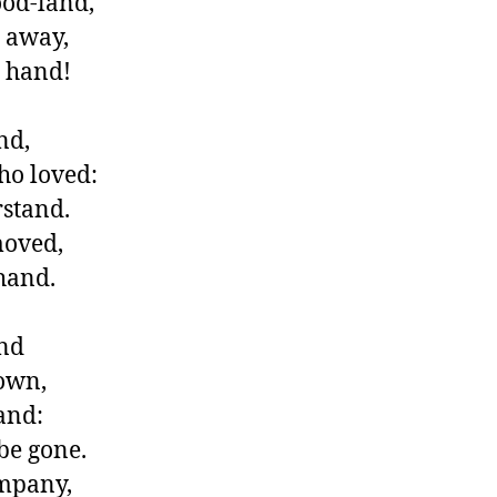
od-land,

away, 

 hand!

d,

o loved:

stand.

oved,

hand.

nd

own,

and:

be gone.

mpany,
