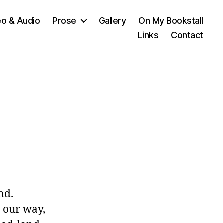
eo & Audio
Prose
Gallery
On My Bookstall
Links
Contact
d.

our way, 
