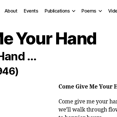
About
Events
Publications
Poems
Vid
e Your Hand
Hand ...
946)
Come Give Me Your 
Come give me your han
we’ll walk through flow