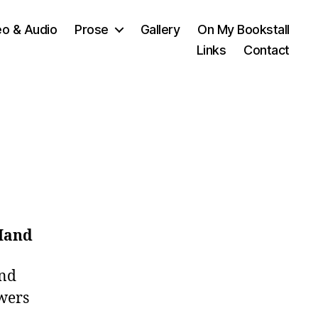
eo & Audio
Prose
Gallery
On My Bookstall
Links
Contact
Hand
d 

ers 
